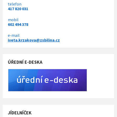
telefon
417 820 031
mobil
602 494 378
e-mail
iveta.krzakova@zsbilina.cz
ÚŘEDNÍ E-DESKA
JÍDELNÍČEK