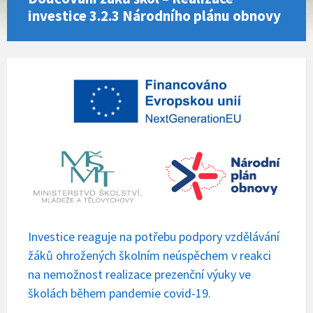
investice 3.2.3 Národního plánu obnovy
Investice reaguje na potřebu podpory vzdělávání
žáků ohrožených školním neúspěchem v reakci
na nemožnost realizace prezenční výuky ve
školách během pandemie covid-19.