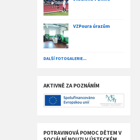
VZPoura úrazům
DALŠÍ FOTOGALERIE...
AKTIVNĚ ZA POZNÁNÍM
POTRAVINOVÁ POMOC DĚTEM V
SOCIÁLNÍ NOUZI V ÚSTECKÉM