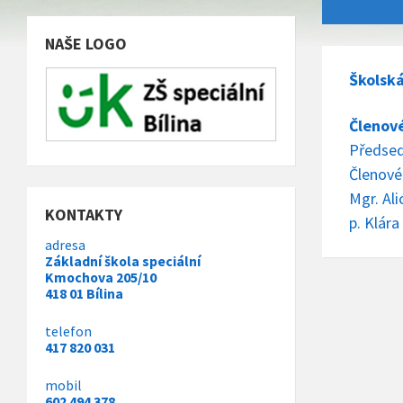
NAŠE LOGO
Školská
Členové
Předsed
Členové
Mgr. Al
KONTAKTY
p. Klár
adresa
Základní škola speciální
Kmochova 205/10
418 01 Bílina
telefon
417 820 031
mobil
602 494 378