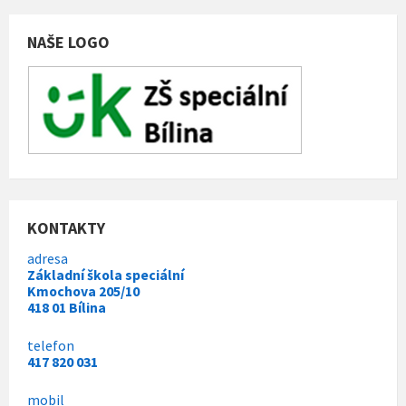
i
e
s
NAŠE LOGO
:
KONTAKTY
adresa
Základní škola speciální
Kmochova 205/10
418 01 Bílina
telefon
417 820 031
mobil