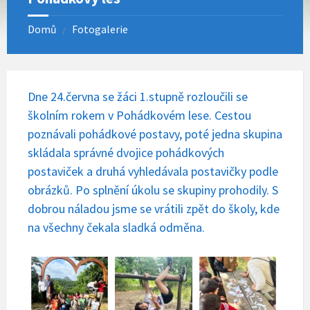
Domů
Fotogalerie
Dne 24.června se žáci 1.stupně rozloučili se
školním rokem v Pohádkovém lese. Cestou
poznávali pohádkové postavy, poté jedna skupina
skládala správné dvojice pohádkových
postaviček a druhá vyhledávala postavičky podle
obrázků. Po splnění úkolu se skupiny prohodily. S
dobrou náladou jsme se vrátili zpět do školy, kde
na všechny čekala sladká odměna.