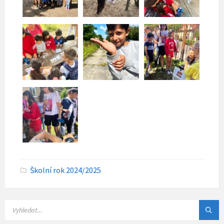
C
Školní rok 2024/2025
a
t
e
g
o
r