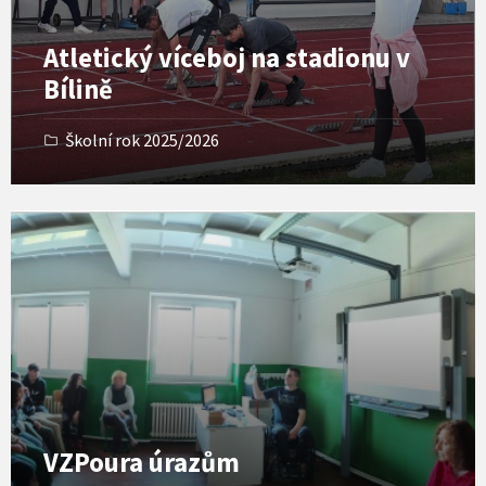
e
r
Atletický víceboj na stadionu v
y
Bílině
Školní rok 2025/2026
O
p
e
n
G
a
l
l
e
r
y
VZPoura úrazům