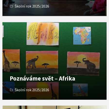
Školní rok 2025/2026
O
p
e
n
G
a
l
l
e
r
y
Poznáváme svět – Afrika
Školní rok 2025/2026
O