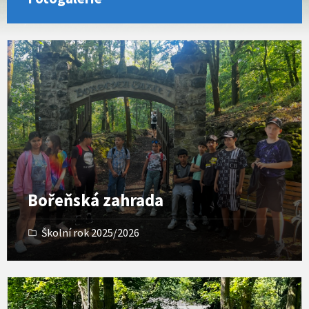
O
p
e
n
G
a
l
l
e
r
y
Bořeňská zahrada
Školní rok 2025/2026
O
p