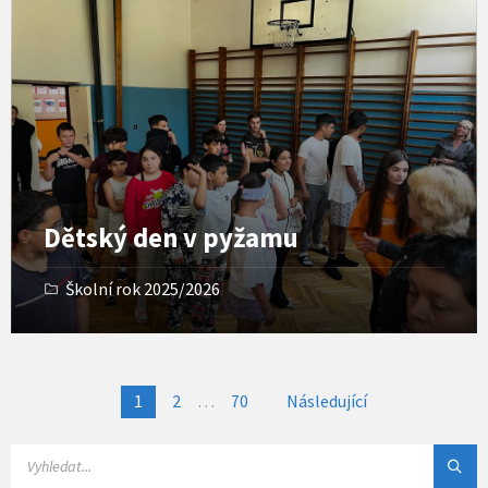
p
e
n
G
a
l
l
e
r
y
Dětský den v pyžamu
Školní rok 2025/2026
N
1
2
…
70
Následující
a
v