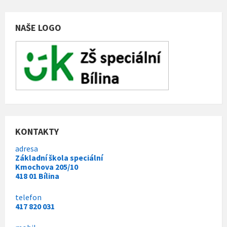
i
g
NAŠE LOGO
a
c
e
p
r
o
p
ř
KONTAKTY
í
adresa
s
Základní škola speciální
Kmochova 205/10
p
418 01 Bílina
ě
telefon
v
417 820 031
k