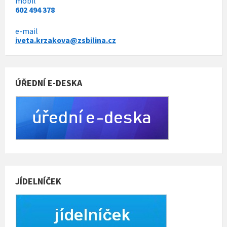
y
mobil
602 494 378
e-mail
iveta.krzakova@zsbilina.cz
ÚŘEDNÍ E-DESKA
JÍDELNÍČEK