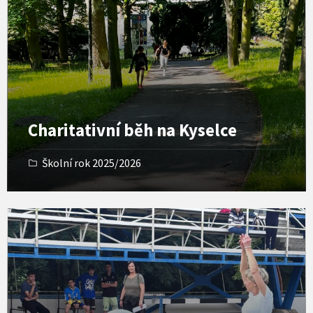
e
n
G
a
l
l
e
r
y
Charitativní běh na Kyselce
Školní rok 2025/2026
O
p
e
n
G
a
l
l