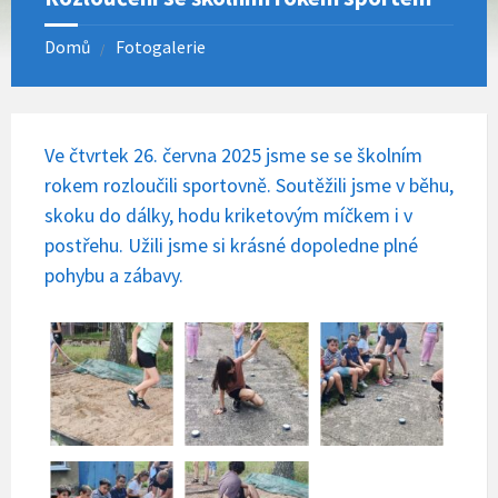
Domů
Fotogalerie
Ve čtvrtek 26. června 2025 jsme se se školním
rokem rozloučili sportovně. Soutěžili jsme v běhu,
skoku do dálky, hodu kriketovým míčkem i v
postřehu. Užili jsme si krásné dopoledne plné
pohybu a zábavy.