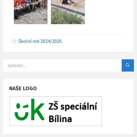
C
Školní rok 2024/2025
a
t
e
g
o
r
i
e
s
NAŠE LOGO
: