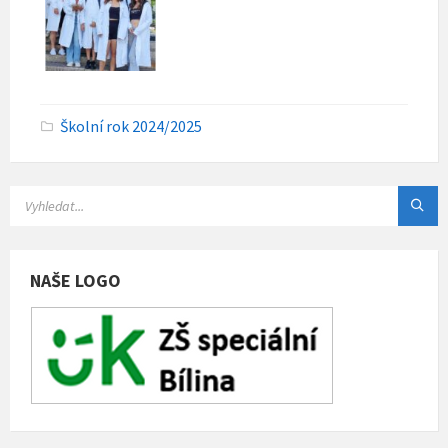
C
Školní rok 2024/2025
a
t
e
g
o
r
i
e
s
NAŠE LOGO
: