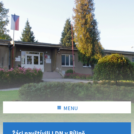
MENU
Žáci navštívili LDN v Bílině