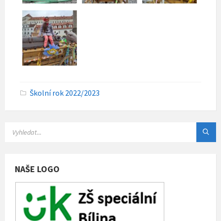
C
Školní rok 2022/2023
a
t
e
g
o
r
i
e
s
NAŠE LOGO
: