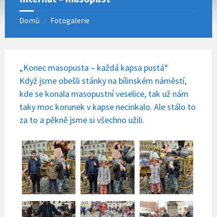
Domů
Fotogalerie
„Konec masopusta – každá kapsa pustá“
Když jsme obešli stánky na bílinském náměstí,
kde se konala masopustní veselice, tak už nám
taky moc korunek v kapse necinkalo. Ale stálo to
za to a pěkně jsme si všechno užili.