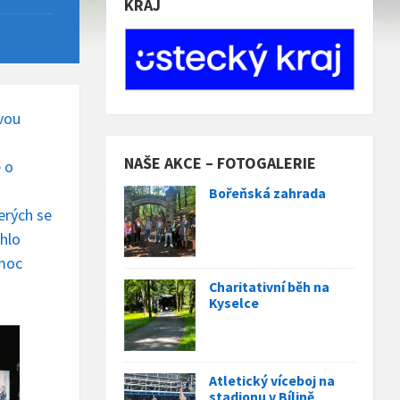
KRAJ
ovou
NAŠE AKCE – FOTOGALERIE
e o
Bořeňská zahrada
terých se
ohlo
 moc
Charitativní běh na
Kyselce
Atletický víceboj na
stadionu v Bílině