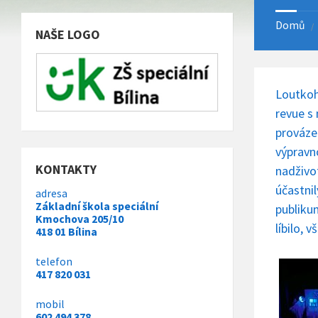
Domů
NAŠE LOGO
Loutkoh
revue s
prováze
výpravn
KONTAKTY
nadživot
účastni
adresa
Základní škola speciální
publikum
Kmochova 205/10
líbilo, 
418 01 Bílina
telefon
417 820 031
mobil
602 494 378