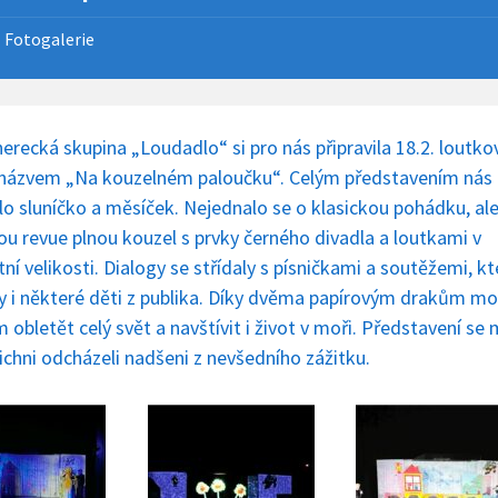
Fotogalerie
erecká skupina „Loudadlo“ si pro nás připravila 18.2. loutk
 názvem „Na kouzelném paloučku“. Celým představením nás
lo sluníčko a měsíček. Nejednalo se o klasickou pohádku, al
ou revue plnou kouzel s prvky černého divadla a loutkami v
ní velikosti. Dialogy se střídaly s písničkami a soutěžemi, k
ly i některé děti z publika. Díky dvěma papírovým drakům m
 obletět celý svět a navštívit i život v moři. Představení se
všichni odcházeli nadšeni z nevšedního zážitku.