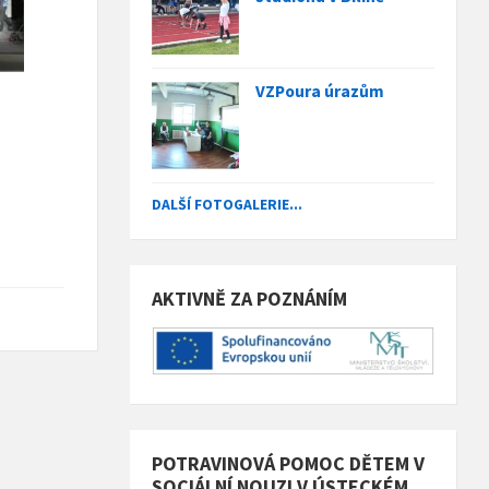
VZPoura úrazům
DALŠÍ FOTOGALERIE...
AKTIVNĚ ZA POZNÁNÍM
POTRAVINOVÁ POMOC DĚTEM V
SOCIÁLNÍ NOUZI V ÚSTECKÉM