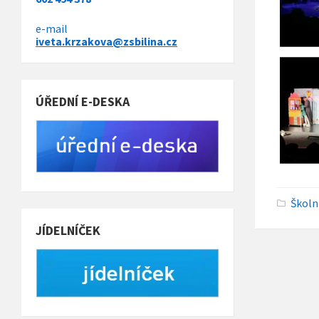
e-mail
iveta.krzakova@zsbilina.cz
ÚŘEDNÍ E-DESKA
C
Školn
a
t
JÍDELNÍČEK
e
g
o
r
i
e
s
: