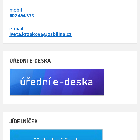
y
mobil
602 494 378
e-mail
iveta.krzakova@zsbilina.cz
ÚŘEDNÍ E-DESKA
JÍDELNÍČEK