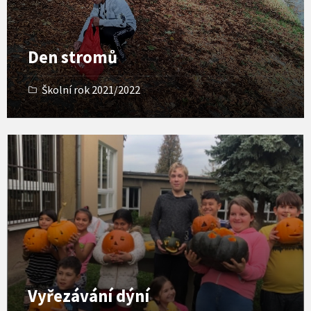
e
r
y
Den stromů
Školní rok 2021/2022
O
p
e
n
G
a
l
l
e
r
y
Vyřezávání dýní