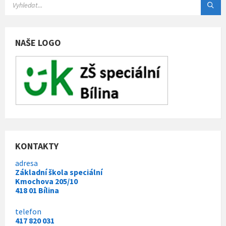
i
g
a
c
NAŠE LOGO
e
p
r
o
p
ř
í
KONTAKTY
s
adresa
p
Základní škola speciální
Kmochova 205/10
ě
418 01 Bílina
v
k
telefon
417 820 031