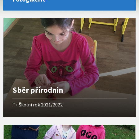
O
p
e
n
G
a
l
l
e
r
y
Sběr přírodnin
Školní rok 2021/2022
O
p