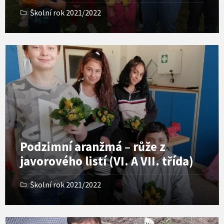
Školní rok 2021/2022
O
p
e
n
G
a
l
l
e
r
Podzimní aranžmá – růže z
y
javorového listí (VI. A VII. třída)
Školní rok 2021/2022
O