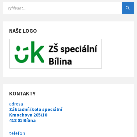
g
o
r
i
e
s
NAŠE LOGO
:
KONTAKTY
adresa
Základní škola speciální
Kmochova 205/10
418 01 Bílina
telefon