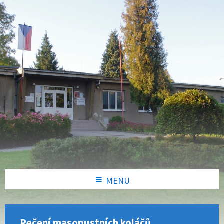
MENU
Pečení masopustních koláčů