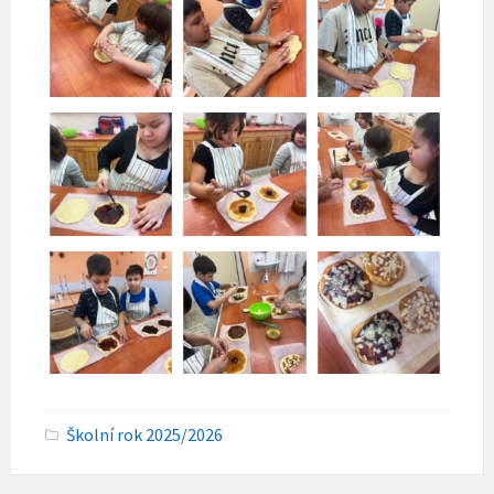
C
Školní rok 2025/2026
a
t
e