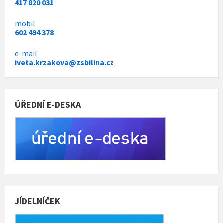
417 820 031
mobil
602 494 378
e-mail
iveta.krzakova@zsbilina.cz
ÚŘEDNÍ E-DESKA
JÍDELNÍČEK