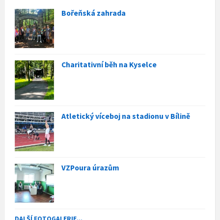
Bořeňská zahrada
Charitativní běh na Kyselce
Atletický víceboj na stadionu v Bílině
VZPoura úrazům
DALŠÍ FOTOGALERIE...