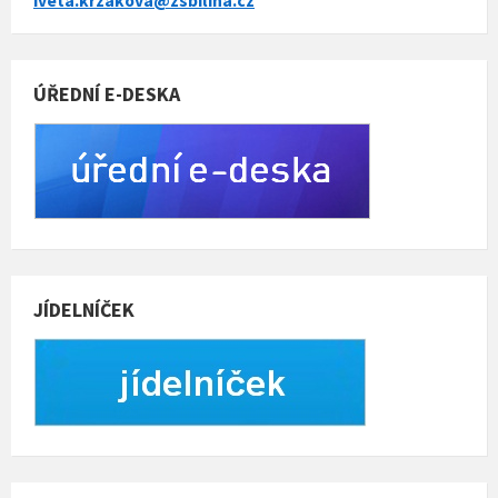
iveta.krzakova@zsbilina.cz
ÚŘEDNÍ E-DESKA
JÍDELNÍČEK