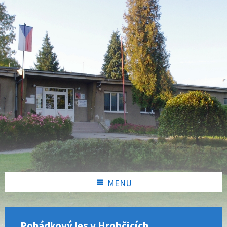
MENU
Pohádkový les v Hrobčicích