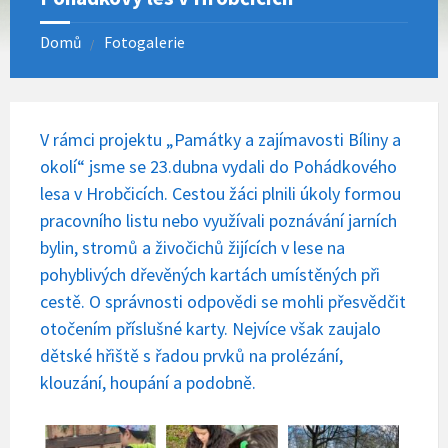
Domů
Fotogalerie
V rámci projektu „Památky a zajímavosti Bíliny a
okolí“ jsme se 23.dubna vydali do Pohádkového
lesa v Hrobčicích. Cestou žáci plnili úkoly formou
pracovního listu nebo využívali poznávání jarních
bylin, stromů a živočichů žijících v lese na
pohyblivých dřevěných kartách umístěných při
cestě. O správnosti odpovědi se mohli přesvědčit
otočením příslušné karty. Nejvíce však zaujalo
dětské hřiště s řadou prvků na prolézání,
klouzání, houpání a podobně.