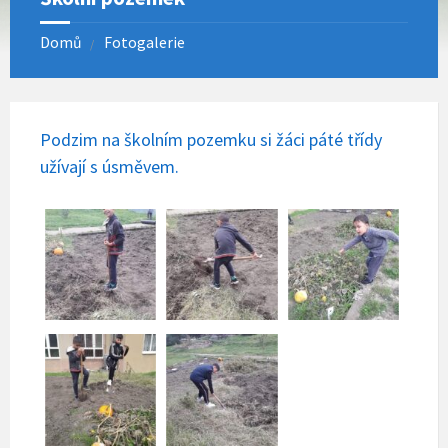
Domů
Fotogalerie
Podzim na školním pozemku si žáci páté třídy
užívají s úsměvem.