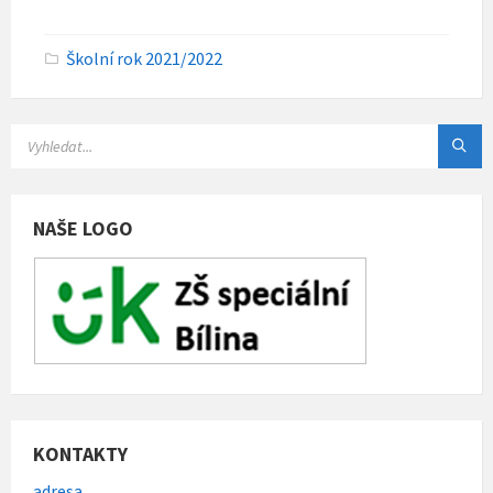
C
Školní rok 2021/2022
a
t
e
g
o
r
i
e
s
NAŠE LOGO
:
KONTAKTY
adresa