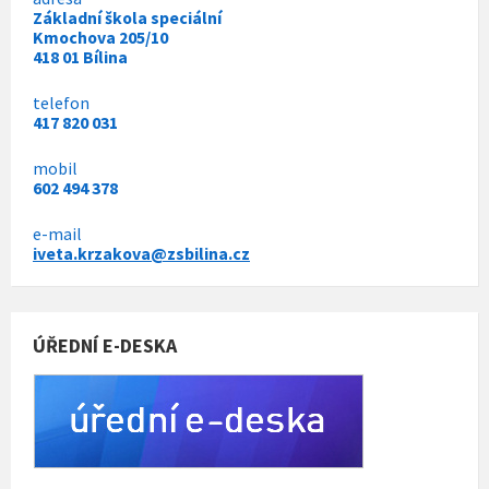
Základní škola speciální
Kmochova 205/10
418 01 Bílina
telefon
417 820 031
mobil
602 494 378
e-mail
iveta.krzakova@zsbilina.cz
ÚŘEDNÍ E-DESKA