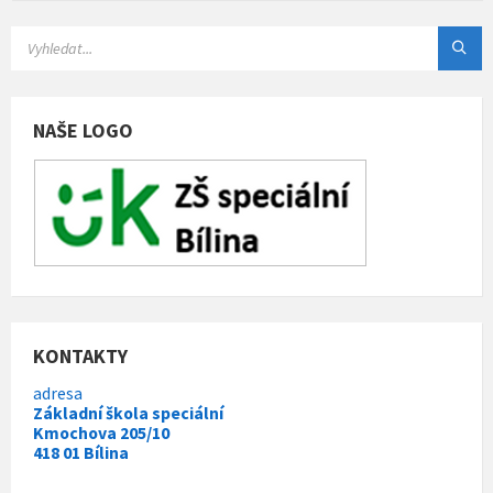
e
g
o
r
i
e
s
NAŠE LOGO
:
KONTAKTY
adresa
Základní škola speciální
Kmochova 205/10
418 01 Bílina