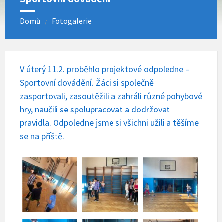
Domů
Fotogalerie
V úterý 11.2. proběhlo projektové odpoledne –
Sportovní dovádění. Žáci si společně
zasportovali, zasoutěžili a zahráli různé pohybové
hry, naučili se spolupracovat a dodržovat
pravidla. Odpoledne jsme si všichni užili a těšíme
se na příště.