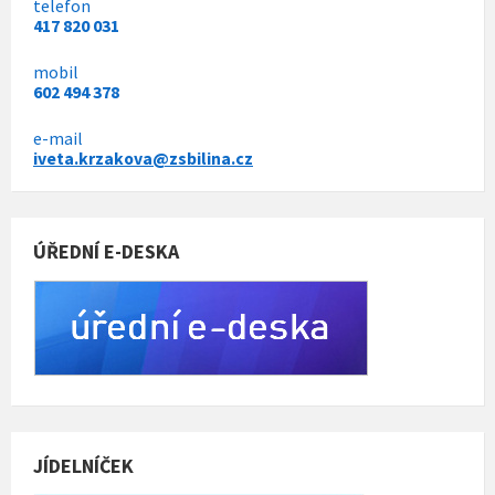
telefon
417 820 031
mobil
602 494 378
e-mail
iveta.krzakova@zsbilina.cz
ÚŘEDNÍ E-DESKA
JÍDELNÍČEK