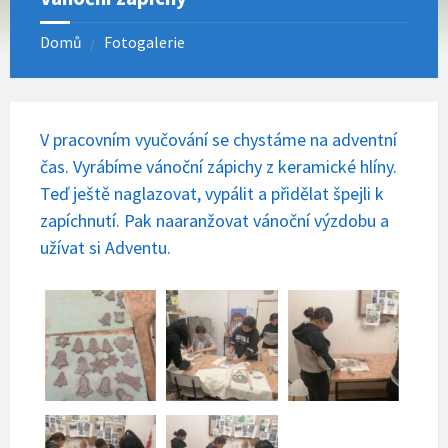
Domů
Fotogalerie
V pracovním vyučování se chystáme na adventní
čas. Vyrábíme vánoční zápichy z keramické hlíny.
Teď ještě naglazovat, vypálit a přidělat špejli k
zapíchnutí. Pak naaranžovat vánoční výzdobu a
užívat si Adventu.