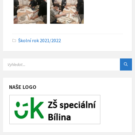
C
Školní rok 2021/2022
a
t
e
g
o
r
i
e
s
NAŠE LOGO
: